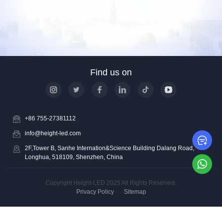
Find us on
+86 755-27381112
info@height-led.com
Le
2F,Tower B, Sanhe Internation&Science Building Dalang Road,
Longhua, 518109, Shenzhen, China
Wh
Copyright Height-LED 2025 All Rights Reserved.
Privacy Policy
·
·
Sitemap