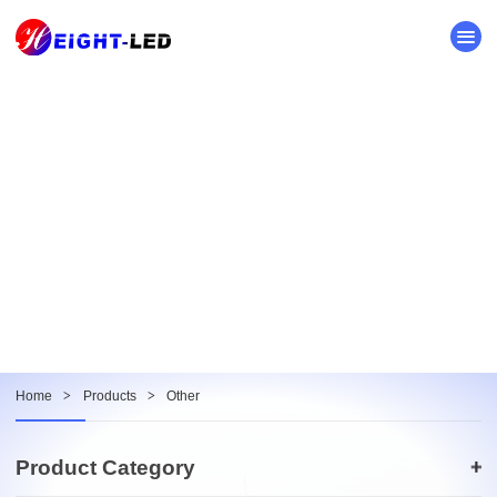
“中国是全球最大3C制造基地，自动化设备市场规模近千
亿。 3C行业已成为制造业中最先和最广泛应用工业自动化
的领域之一。为了实现替代人工的需求，3C自动化系统对所
需机械设备的精度要求和技术难度较高。MBYS精密直线模
组产品已广泛应用到3C自动化设备，通常会融合机械系统、
运动系统、电气控制系统、传感系统、信息管理系统及云计
算、大数据等等。近年来，在劳动力成本持续上升，生产效
率要求不断提升的背景下，3C自动化设备需求快速增长，行
业发展迅速。 ” ...
Home
>
Products
>
Other
Product Category